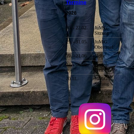
Termine
2026
20. - 22.02.
JuMiG-
Sitzung
29. - 31.05.
JuMiG
Oberursel
19. - 21.06
HeFe
02. - 06.10
Herbst-
Freizeit
20.11.
JuMiG
Sitzung