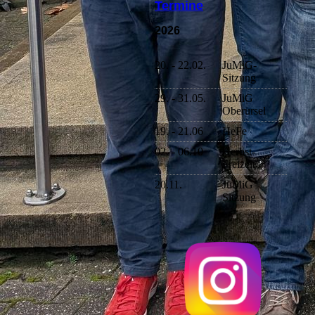
Termine
2026
20. - 22.02.
JuMiG-
Sitzung
29. - 31.05.
JuMiG
Oberursel
19. - 21.06
HeFe
02. - 06.10
Herbst-
Freizeit
20.11.
JuMiG
Sitzung