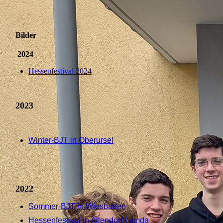
Bilder
2024
Hessenfestival 2024
2023
Winter-BJT in Oberursel
2022
Sommer-BJT in Wiesbaden
Hessenfestival in Allendorf Lumda