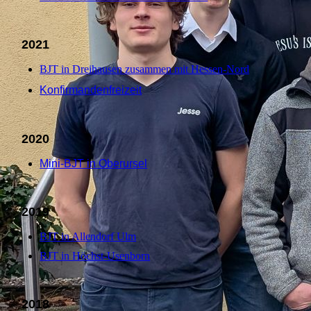
2021
BJT in Dreihausen zusammen mit Hessen-Nord
Konfirmandenfreizeit
2020
Mini-BJT in Oberursel
2019
BJT in Allendorf Ulm
BJT in Höchst-Usenborn
2018