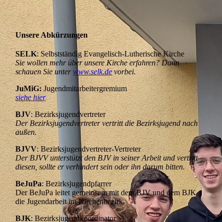
Unsere Abkürzungen
SELK
: Selbstständig Evangelisch-Lutherische Kirche
Sie wollen mehr über unsere Kirche erfahren? Dann
schauen Sie unter
www.selk.de
vorbei.
JuMiG:
Jugendmitarbeitergremium
siehe hier
BJV
: Bezirksjugendvertreter
Der Bezirksjugendvertreter vertritt die Bezirksjugend nach
außen.
BJVV
: Bezirksjugendvertreter-Vertreter
Der BJVV unterstützt den BJV in seiner Arbeit und vertritt
diesen, sollte er verhindert sein oder ihn darum bitten.
BeJuPa
: Bezirksjugendpfarrer
Der BeJuPa leitet gemeinsam mit dem BJV und dem BJK
die Jugendarbeit im Kirchenbezirk.
BJK
: Bezirksjugendkoordinator