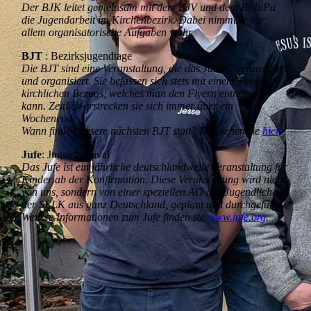
Der BJK leitet gemeinsam mit dem BJV und dem BeJuPa
die Jugendarbeit im Kirchenbezirk. Dabei nimmt er vor
allem organisatorische Aufgaben wahr.
BJT
: Bezirksjugendtage
Die BJT sind eine Veranstaltung, die das JuMiG veranstaltet
und organisiert. Sie befassen sich stets mit einem Thema
kirchlichen Bezugs, welches man den Flyern entnehmen
kann. Zeitlich erstrecken sie sich immer über ein
Wochenende.
Wann finden unsere nächsten BJT statt? Das sehen sie
hier
.
Jufe
: Jugendfestival
Das Jufe ist ein jährliche deutschlandweite Veranstaltung für
Kinder ab der Konfirmation. Diese Veranstaltung wird nicht
von uns, sondern von einer speziellen AG aus Jugendlichen
der SELK aus ganz Deutschland, geplant und durchgeführt.
Weitere Informationen zum Jufe finden sie
www.jufe.org
.